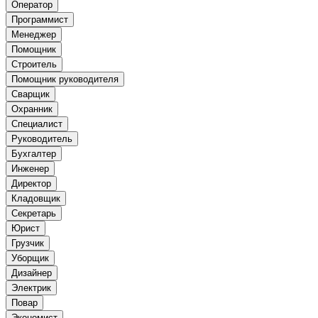
Оператор
Программист
Менеджер
Помощник
Строитель
Помощник руководителя
Сварщик
Охранник
Специалист
Руководитель
Бухгалтер
Инженер
Директор
Кладовщик
Секретарь
Юрист
Грузчик
Уборщик
Дизайнер
Электрик
Повар
Экономист